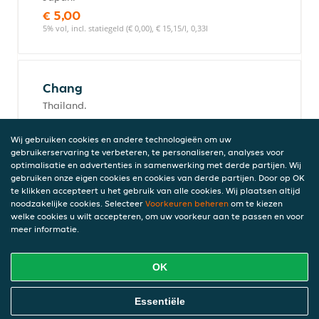
€ 5,00
5% vol, incl. statiegeld (€ 0,00), € 15,15/l, 0,33l
Chang
Thailand.
€ 5,00
5% vol, incl. statiegeld (€ 0,00)
Wij gebruiken cookies en andere technologieën om uw
gebruikerservaring te verbeteren, te personaliseren, analyses voor
optimalisatie en advertenties in samenwerking met derde partijen. Wij
gebruiken onze eigen cookies en cookies van derde partijen. Door op OK
te klikken accepteert u het gebruik van alle cookies. Wij plaatsen altijd
Sapporo
noodzakelijke cookies. Selecteer
Voorkeuren beheren
om te kiezen
Japan.
welke cookies u wilt accepteren, om uw voorkeur aan te passen en voor
meer informatie.
€ 5,00
5% vol, incl. statiegeld (€ 0,00), € 15,15/l, 0,33l
OK
Online Eten Bestellen
Essentiële