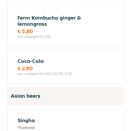
Ferm Kombucha ginger &
lemongrass
€ 5,80
incl. statiegeld (€ 0,00)
Coca-Cola
€ 2,90
incl. statiegeld (€ 0,00), € 8,79/l, 0,33l
Asian beers
Singha
Thailand.