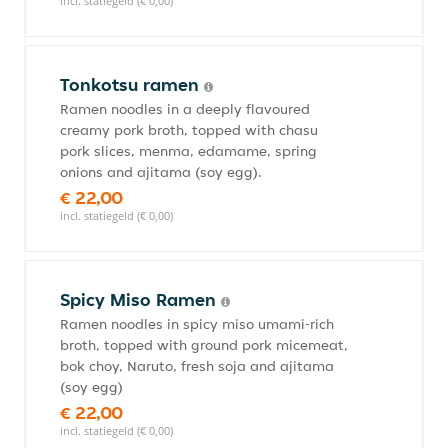
incl. statiegeld (€ 0,00)
Tonkotsu ramen
Ramen noodles in a deeply flavoured
creamy pork broth, topped with chasu
pork slices, menma, edamame, spring
onions and ajitama (soy egg).
€ 22,00
incl. statiegeld (€ 0,00)
Spicy Miso Ramen
Ramen noodles in spicy miso umami-rich
broth, topped with ground pork micemeat,
bok choy, Naruto, fresh soja and ajitama
(soy egg)
€ 22,00
incl. statiegeld (€ 0,00)