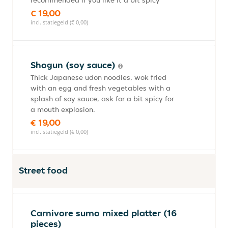
recommended if you like it a bit spicy
€ 19,00
incl. statiegeld (€ 0,00)
Shogun (soy sauce)
Thick Japanese udon noodles, wok fried
with an egg and fresh vegetables with a
splash of soy sauce, ask for a bit spicy for
a mouth explosion.
€ 19,00
incl. statiegeld (€ 0,00)
Street food
Carnivore sumo mixed platter (16
pieces)