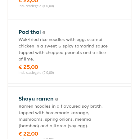
€ 22,00
incl. statiegeld (€ 0,00)
Pad thai
Wok-fried rice noodles with egg, scampi,
chicken in a sweet & spicy tamarind sauce
topped with chopped peanuts and a slice
of lime.
€ 25,00
incl. statiegeld (€ 0,00)
Shoyu ramen
Ramen noodles in a flavoured soy broth,
topped with homemade karaage,
mushrooms, spring onions, menma
(bamboo) and ajitama (soy egg).
€ 22,00